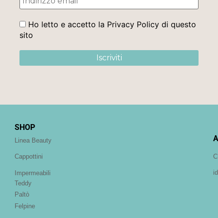
Ho letto e accetto la Privacy Policy di questo
sito
SHOP
A
Linea Beauty
C
Cappottini
i
Impermeabili
Teddy
Paltò
Felpine