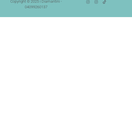
Copyright © 2025 i Diamantini -
04099260137