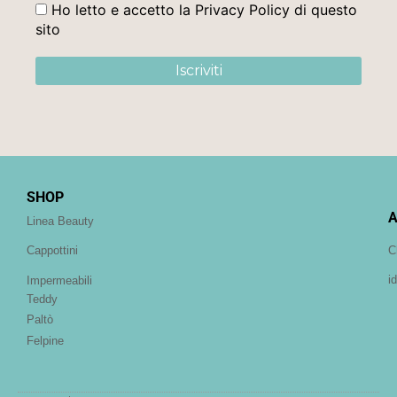
Ho letto e accetto la Privacy Policy di questo
sito
SHOP
A
Linea Beauty
C
Cappottini
i
Impermeabili
Teddy
Paltò
Felpine