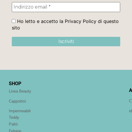
Ho letto e accetto la Privacy Policy di questo
sito
SHOP
A
Linea Beauty
C
Cappottini
i
Impermeabili
Teddy
Paltò
Felpine