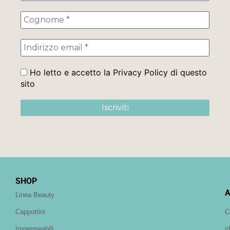
Ho letto e accetto la Privacy Policy di questo
sito
SHOP
A
Linea Beauty
C
Cappottini
i
Impermeabili