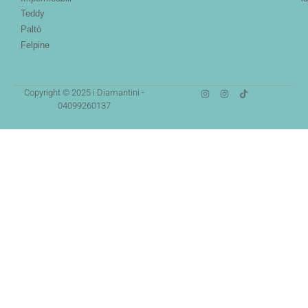
Teddy
Paltò
Felpine
Copyright © 2025 i Diamantini -
04099260137