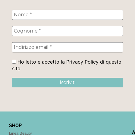
Ho letto e accetto la Privacy Policy di questo
sito
SHOP
A
Linea Beauty