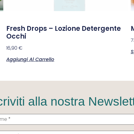
Fresh Drops – Lozione Detergente
Occhi
7
16,90
€
S
Aggiungi Al Carrello
criviti alla nostra Newslet