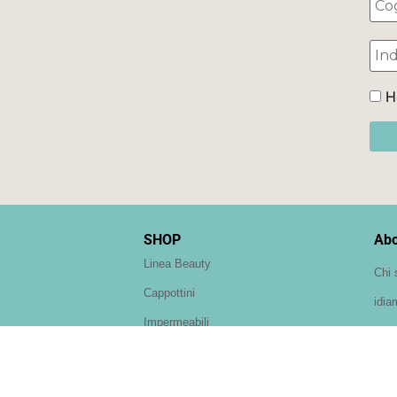
Ho
SHOP
Abo
Linea Beauty
Chi 
Cappottini
idia
Impermeabili
Teddy
Paltò
Felpine