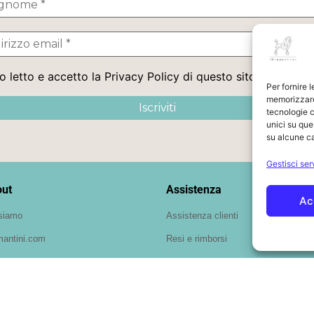
 letto e accetto la Privacy Policy di questo sito
Per fornire 
memorizzare 
tecnologie c
unici su que
su alcune ca
Gestisci ser
ut
Assistenza
Ac
siamo
Assistenza clienti
mantini.com
Resi e rimborsi
Guida alle taglie
Spedizione