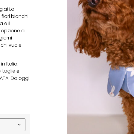
gia! La
fiori bianchi
 e il
 opzione di
giorni
 chi vuole
 Italia.
 taglie
e
ZATA! Da oggi