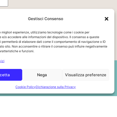
Gestisci Consenso
le migliori esperienze, utilizziamo tecnologie come i cookie per
e/o accedere alle informazioni del dispositivo. Il consenso a queste
i permetterà di elaborare dati come il comportamento di navigazione o ID
sto sito. Non acconsentire o ritirare il consenso può influire negativamente
ratteristiche e funzioni.
vizi
Legal area
cetta
Nega
Visualizza preferenze
Privacy Policy
Cookie Policy
Dichiarazione sulla Privacy
Cookie Policy
Modulo di recesso