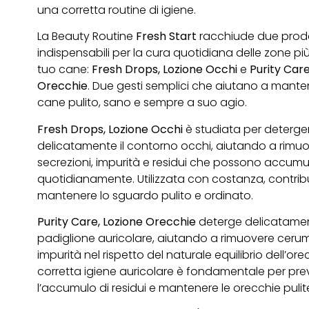
una corretta routine di igiene.
La Beauty Routine
Fresh Start
racchiude due prodo
indispensabili per la cura quotidiana delle zone più
tuo cane:
Fresh Drops, Lozione Occhi
e
Purity Care
Orecchie
. Due gesti semplici che aiutano a manten
cane pulito, sano e sempre a suo agio.
Fresh Drops, Lozione Occhi
è studiata per deterge
delicatamente il contorno occhi, aiutando a rimu
secrezioni, impurità e residui che possono accumul
quotidianamente. Utilizzata con costanza, contrib
mantenere lo sguardo pulito e ordinato.
Purity Care, Lozione Orecchie
deterge delicatament
padiglione auricolare, aiutando a rimuovere ceru
impurità nel rispetto del naturale equilibrio dell’or
corretta igiene auricolare è fondamentale per pre
l’accumulo di residui e mantenere le orecchie pulit