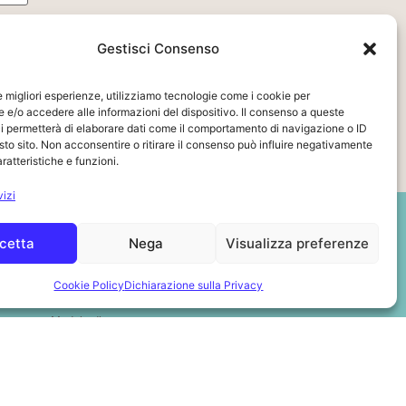
Gestisci Consenso
le migliori esperienze, utilizziamo tecnologie come i cookie per
e/o accedere alle informazioni del dispositivo. Il consenso a queste
i permetterà di elaborare dati come il comportamento di navigazione o ID
sto sito. Non acconsentire o ritirare il consenso può influire negativamente
ratteristiche e funzioni.
vizi
Legal area
cetta
Nega
Visualizza preferenze
Privacy Policy
Cookie Policy
Dichiarazione sulla Privacy
Cookie Policy
Modulo di recesso