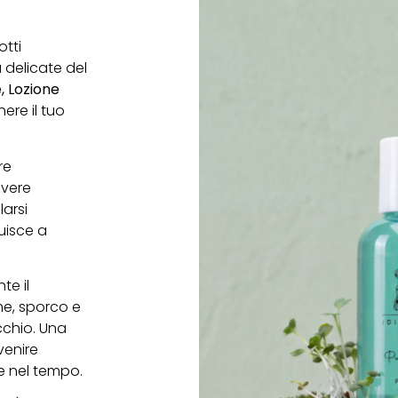
tti
 delicate del
, Lozione
ere il tuo
re
overe
arsi
uisce a
e il
me, sporco e
ecchio. Una
venire
e nel tempo.