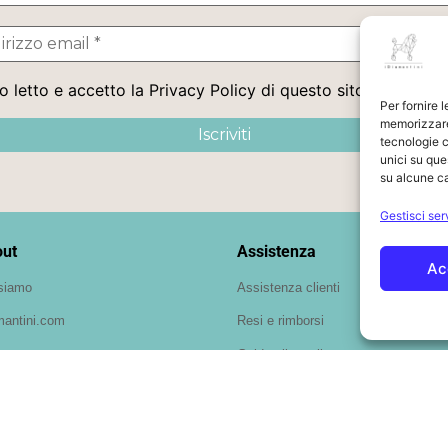
 letto e accetto la Privacy Policy di questo sito
Per fornire 
memorizzare 
tecnologie c
unici su que
su alcune ca
Gestisci ser
ut
Assistenza
Ac
siamo
Assistenza clienti
mantini.com
Resi e rimborsi
Guida alle taglie
Spedizione