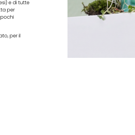
si) e di tutte
tta per
 pochi
o, per il