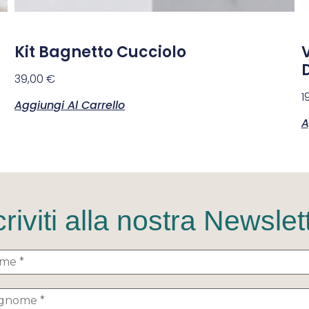
Kit Bagnetto Cucciolo
D
39,00
€
1
Aggiungi Al Carrello
A
criviti alla nostra Newslet