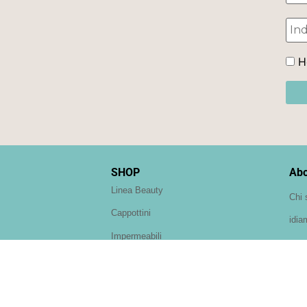
Ho
SHOP
Abo
Linea Beauty
Chi 
Cappottini
idia
Impermeabili
Teddy
Paltò
Felpine