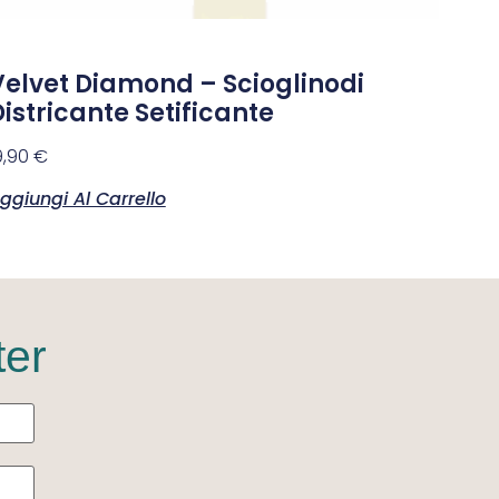
Velvet Diamond – Scioglinodi
istricante Setificante
9,90
€
ggiungi Al Carrello
ter